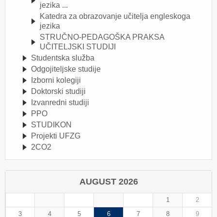
jezika ...
Katedra za obrazovanje učitelja engleskoga
jezika
STRUČNO-PEDAGOŠKA PRAKSA
UČITELJSKI STUDIJI
Studentska služba
Odgojiteljske studije
Izborni kolegiji
Doktorski studiji
Izvanredni studiji
PPO
STUDIKON
Projekti UFZG
2CO2
AUGUST 2026
1
2
3
4
5
6
7
8
9