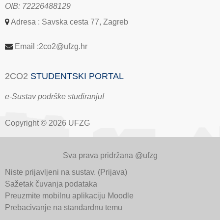
OIB: 72226488129
Adresa : Savska cesta 77, Zagreb
Email :2co2@ufzg.hr
2CO2
STUDENTSKI PORTAL
e-Sustav podrške studiranju!
Copyright © 2026 UFZG
Sva prava pridržana @ufzg
Niste prijavljeni na sustav. (
Prijava
)
Sažetak čuvanja podataka
Preuzmite mobilnu aplikaciju Moodle
Prebacivanje na standardnu temu