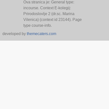
Ova stranica je: General type:
incourse. Context E-kolegij:
Prirodoslovlje 2 (dr.sc. Marina
Vilenica) (context id 23144). Page
type course-info.
developed by
themecaters.com