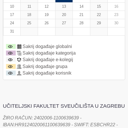
10
11
12
13
14
15
16
17
18
19
20
21
22
23
24
25
26
27
28
29
30
31
Sakrij događaje globalni
Sakrij događaje kategorija
Sakrij događaje e-kolegij
Sakrij događaje grupa
Sakrij događaje korisnik
UČITELJSKI FAKULTET SVEUČILIŠTA U ZAGREBU
ŽIRO RAČUN: 2402006-1100639639 -
IBAN:HR9124020061100639639 - SWIFT: ESBCHR22 -