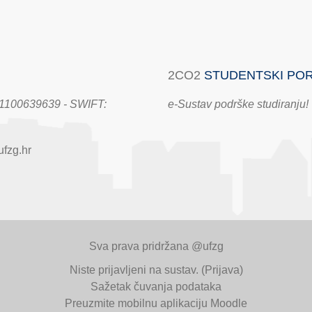
2CO2
STUDENTSKI PO
100639639 - SWIFT:
e-Sustav podrške studiranju!
fzg.hr
Sva prava pridržana @ufzg
Niste prijavljeni na sustav. (
Prijava
)
Sažetak čuvanja podataka
Preuzmite mobilnu aplikaciju Moodle