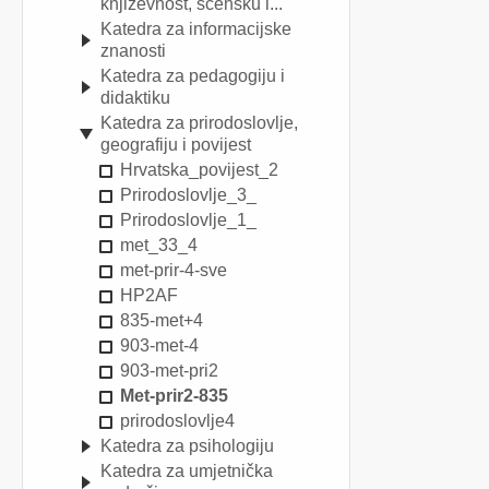
književnost, scensku i...
Katedra za informacijske
znanosti
Katedra za pedagogiju i
didaktiku
Katedra za prirodoslovlje,
geografiju i povijest
Hrvatska_povijest_2
Prirodoslovlje_3_
Prirodoslovlje_1_
met_33_4
met-prir-4-sve
HP2AF
835-met+4
903-met-4
903-met-pri2
Met-prir2-835
prirodoslovlje4
Katedra za psihologiju
Katedra za umjetnička