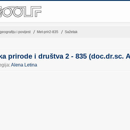
geografiju i povijest
▶︎
Met-prir2-835
▶︎
Sažetak
a prirode i društva 2 - 835 (doc.dr.sc. 
egija:
Alena Letina