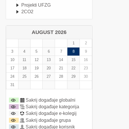
Projekti UFZG
2CO2
AUGUST 2026
1
2
3
4
5
6
7
8
9
10
11
12
13
14
15
16
17
18
19
20
21
22
23
24
25
26
27
28
29
30
31
Sakrij događaje globalni
Sakrij događaje kategorija
Sakrij događaje e-kolegij
Sakrij događaje grupa
Sakrij događaje korisnik