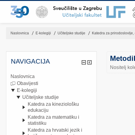
Naslovnica
▶︎
E-kolegiji
▶︎
Učiteljske studije
▶︎
Katedra za prirodoslovlje, 
Metodik
NAVIGACIJA
Nositelj kol
Naslovnica
Obavijesti
E-kolegiji
Učiteljske studije
Katedra za kineziološku
edukaciju
Katedra za matematiku i
statistiku
Katedra za hrvatski jezik i