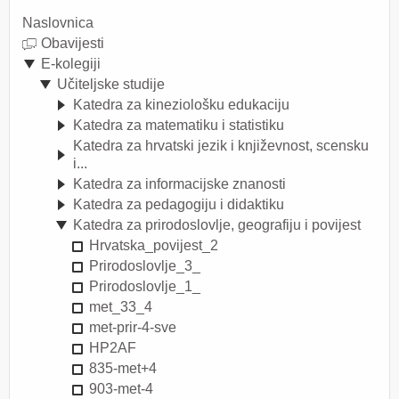
Naslovnica
Obavijesti
E-kolegiji
Učiteljske studije
Katedra za kineziološku edukaciju
Katedra za matematiku i statistiku
Katedra za hrvatski jezik i književnost, scensku
i...
Katedra za informacijske znanosti
Katedra za pedagogiju i didaktiku
Katedra za prirodoslovlje, geografiju i povijest
Hrvatska_povijest_2
Prirodoslovlje_3_
Prirodoslovlje_1_
met_33_4
met-prir-4-sve
HP2AF
835-met+4
903-met-4