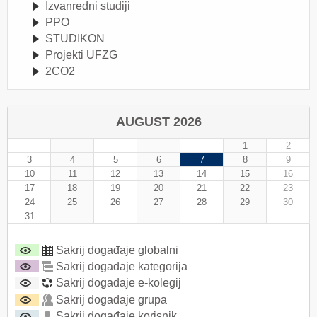
Izvanredni studiji
PPO
STUDIKON
Projekti UFZG
2CO2
AUGUST 2026
1
2
3
4
5
6
7
8
9
10
11
12
13
14
15
16
17
18
19
20
21
22
23
24
25
26
27
28
29
30
31
Sakrij događaje globalni
Sakrij događaje kategorija
Sakrij događaje e-kolegij
Sakrij događaje grupa
Sakrij događaje korisnik