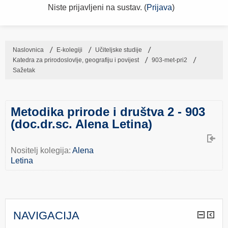
Niste prijavljeni na sustav. (
Prijava
)
Naslovnica
→
E-kolegiji
→
Učiteljske studije
→
Katedra za prirodoslovlje, geografiju i povijest
→
903-met-pri2
→
Sažetak
Metodika prirode i društva 2 - 903
(doc.dr.sc. Alena Letina)
Nositelj kolegija:
Alena
Letina
NAVIGACIJA