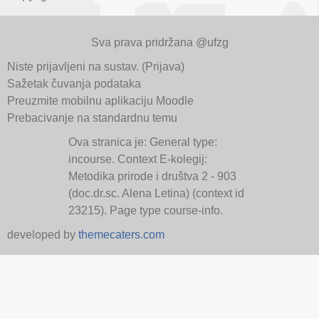
Sva prava pridržana @ufzg
Niste prijavljeni na sustav. (
Prijava
)
Sažetak čuvanja podataka
Preuzmite mobilnu aplikaciju Moodle
Prebacivanje na standardnu temu
Ova stranica je: General type:
incourse. Context E-kolegij:
Metodika prirode i društva 2 - 903
(doc.dr.sc. Alena Letina) (context id
23215). Page type course-info.
developed by
themecaters.com