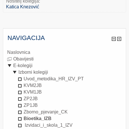
Nositelj kolegija:
Katica Knezović
NAVIGACIJA
Naslovnica
Obavijesti
E-kolegiji
Izborni kolegiji
Uvod_metodika_HR_IZV_PT
KVM2JB
KVM1JB
ZP2JB
ZP1JB
Zborno_pjevanje_CK
Bioetika_IZB
Izvidaci_i_skola_1_IZV