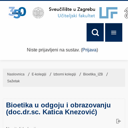
Niste prijavljeni na sustav. (
Prijava
)
Naslovnica
→
E-kolegiji
→
Izborni kolegiji
→
Bioetika_IZB
→
Sažetak
Bioetika u odgoju i obrazovanju
(doc.dr.sc. Katica Knezović)