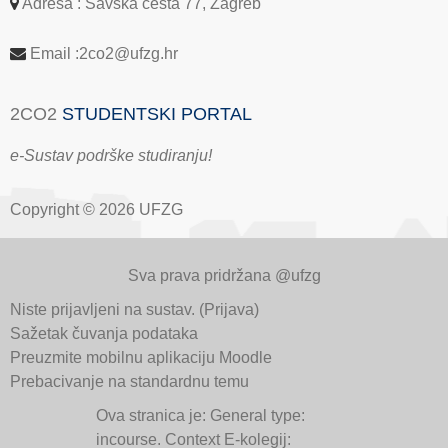
Adresa : Savska cesta 77, Zagreb
Email :2co2@ufzg.hr
2CO2
STUDENTSKI PORTAL
e-Sustav podrške studiranju!
Copyright © 2026 UFZG
Sva prava pridržana @ufzg
Niste prijavljeni na sustav. (
Prijava
)
Sažetak čuvanja podataka
Preuzmite mobilnu aplikaciju Moodle
Prebacivanje na standardnu temu
Ova stranica je: General type:
incourse. Context E-kolegij: