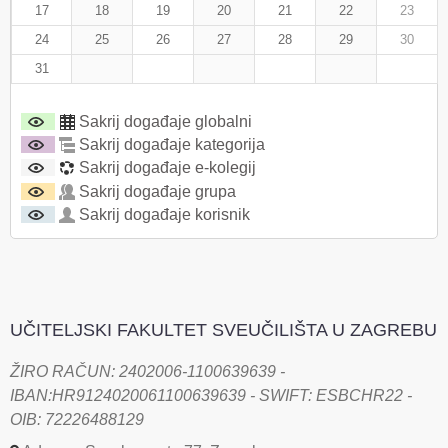
17
18
19
20
21
22
23
24
25
26
27
28
29
30
31
Sakrij događaje globalni
Sakrij događaje kategorija
Sakrij događaje e-kolegij
Sakrij događaje grupa
Sakrij događaje korisnik
UČITELJSKI FAKULTET SVEUČILIŠTA U ZAGREBU
ŽIRO RAČUN: 2402006-1100639639 -
IBAN:HR9124020061100639639 - SWIFT: ESBCHR22 -
OIB: 72226488129