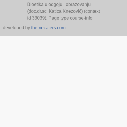
Bioetika u odgoju i obrazovanju
(doc.dr.sc. Katica Knezović) (context
id 33039). Page type course-info.
developed by
themecaters.com