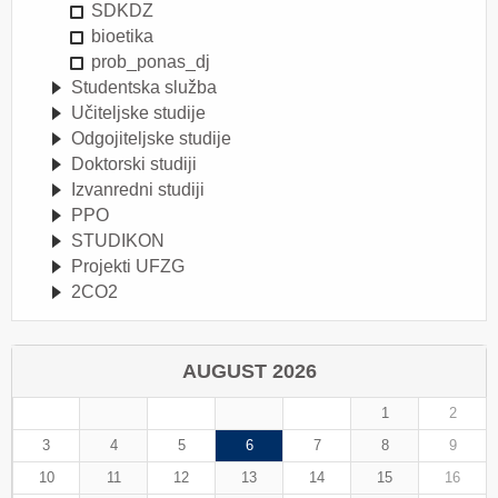
SDKDZ
bioetika
prob_ponas_dj
Studentska služba
Učiteljske studije
Odgojiteljske studije
Doktorski studiji
Izvanredni studiji
PPO
STUDIKON
Projekti UFZG
2CO2
AUGUST 2026
1
2
3
4
5
6
7
8
9
10
11
12
13
14
15
16