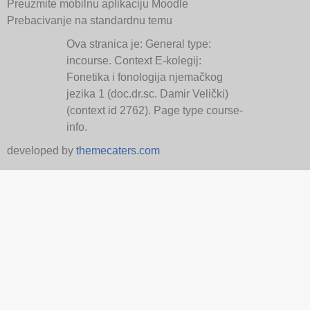
Preuzmite mobilnu aplikaciju Moodle
Prebacivanje na standardnu temu
Ova stranica je: General type:
incourse. Context E-kolegij:
Fonetika i fonologija njemačkog
jezika 1 (doc.dr.sc. Damir Velički)
(context id 2762). Page type course-
info.
developed by
themecaters.com