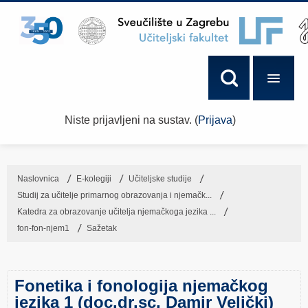
Niste prijavljeni na sustav. (
Prijava
)
Naslovnica
→
E-kolegiji
→
Učiteljske studije
→
Studij za učitelje primarnog obrazovanja i njemačk...
→
Katedra za obrazovanje učitelja njemačkoga jezika ...
→
fon-fon-njem1
→
Sažetak
Fonetika i fonologija njemačkog
jezika 1 (doc.dr.sc. Damir Velički)