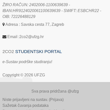
ŽIRO RAČUN: 2402006-1100639639 -
IBAN:HR9124020061100639639 - SWIFT: ESBCHR22 -
OIB: 72226488129
Adresa : Savska cesta 77, Zagreb
Email :2co2@ufzg.hr
2CO2
STUDENTSKI PORTAL
e-Sustav podrške studiranju!
Copyright © 2026 UFZG
Sva prava pridržana @ufzg
Niste prijavljeni na sustav. (
Prijava
)
Sažetak čuvanja podataka