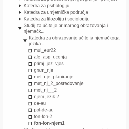
Katedra za psihologiju
Katedra za umjetnička područja
Katedra za filozofiju i sociologiju
Studij za učitelje primarnog obrazovanja i
njemačk...
Katedra za obrazovanje učitelja njemačkoga
jezika ...
mul_eur22
afe_asp_ucenja
primj_jez_vjes
gram_nje
met_nje_planiranje
met_nj_2_posredovanje
met_nj_j_2
njem-jezik-2
de-au
pol-de-au
fon-fon-2
fon-fon-njem1