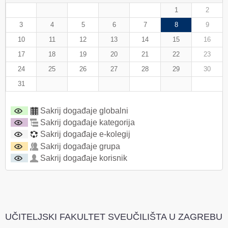
1
2
3
4
5
6
7
8
9
10
11
12
13
14
15
16
17
18
19
20
21
22
23
24
25
26
27
28
29
30
31
Sakrij događaje globalni
Sakrij događaje kategorija
Sakrij događaje e-kolegij
Sakrij događaje grupa
Sakrij događaje korisnik
UČITELJSKI FAKULTET SVEUČILIŠTA U ZAGREBU