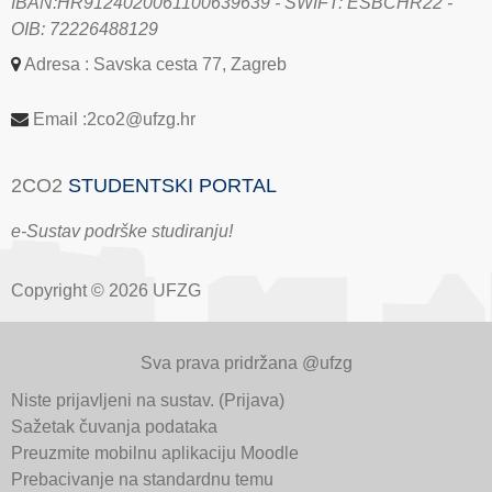
IBAN:HR9124020061100639639 - SWIFT: ESBCHR22 -
OIB: 72226488129
Adresa : Savska cesta 77, Zagreb
Email :2co2@ufzg.hr
2CO2
STUDENTSKI PORTAL
e-Sustav podrške studiranju!
Copyright © 2026 UFZG
Sva prava pridržana @ufzg
Niste prijavljeni na sustav. (
Prijava
)
Sažetak čuvanja podataka
Preuzmite mobilnu aplikaciju Moodle
Prebacivanje na standardnu temu