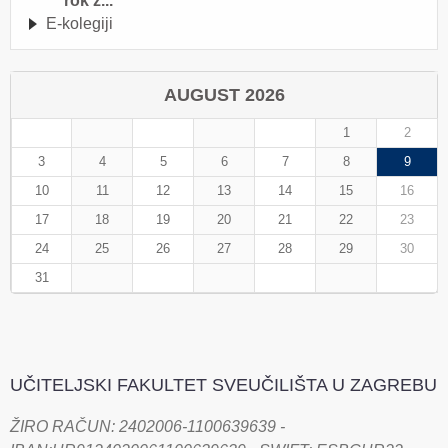
rok z...
E-kolegiji
AUGUST 2026
1
2
3
4
5
6
7
8
9
10
11
12
13
14
15
16
17
18
19
20
21
22
23
24
25
26
27
28
29
30
31
UČITELJSKI FAKULTET SVEUČILIŠTA U ZAGREBU
ŽIRO RAČUN: 2402006-1100639639 -