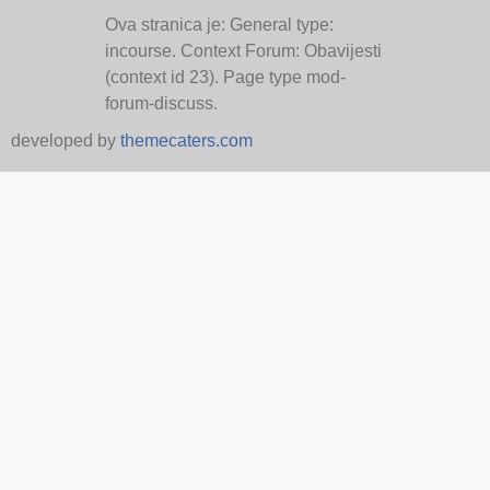
Ova stranica je: General type:
incourse. Context Forum: Obavijesti
(context id 23). Page type mod-
forum-discuss.
developed by
themecaters.com