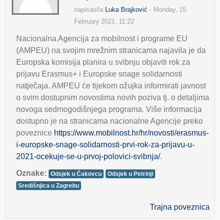
napisao/la
Luka Brajković
- Monday, 15
February 2021, 11:22
Nacionalna Agencija za mobilnost i programe EU
(AMPEU) na svojim mrežnim stranicama najavila je da
Europska komisija planira u svibnju objaviti rok za
prijavu Erasmus+ i Europske snage solidarnosti
natječaja. AMPEU će tijekom ožujka informirati javnost
o svim dostupnim novostima novih poziva tj. o detaljima
novoga sedmogodišnjega programa. Više informacija
dostupno je na stranicama nacionalne Agencije preko
poveznice
https://www.mobilnost.hr/hr/novosti/erasmus-
i-europske-snage-solidarnosti-prvi-rok-za-prijavu-u-
2021-ocekuje-se-u-prvoj-polovici-svibnja/
.
Oznake:
Odsjek u Čakovcu
Odsjek u Petrinji
Središnjica u Zagrebu
Trajna poveznica