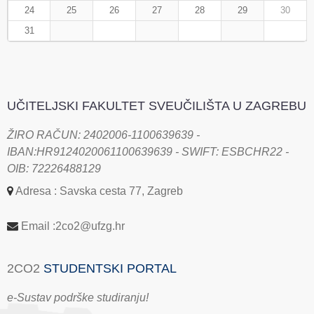
24
25
26
27
28
29
30
31
UČITELJSKI FAKULTET SVEUČILIŠTA U ZAGREBU
ŽIRO RAČUN: 2402006-1100639639 -
IBAN:HR9124020061100639639 - SWIFT: ESBCHR22 -
OIB: 72226488129
Adresa : Savska cesta 77, Zagreb
Email :2co2@ufzg.hr
2CO2
STUDENTSKI PORTAL
e-Sustav podrške studiranju!