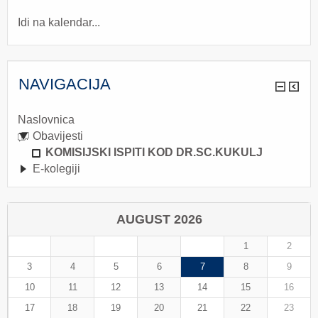
Idi na kalendar...
NAVIGACIJA
Naslovnica
Obavijesti
KOMISIJSKI ISPITI KOD DR.SC.KUKULJ
E-kolegiji
AUGUST 2026
1
2
3
4
5
6
7
8
9
10
11
12
13
14
15
16
17
18
19
20
21
22
23