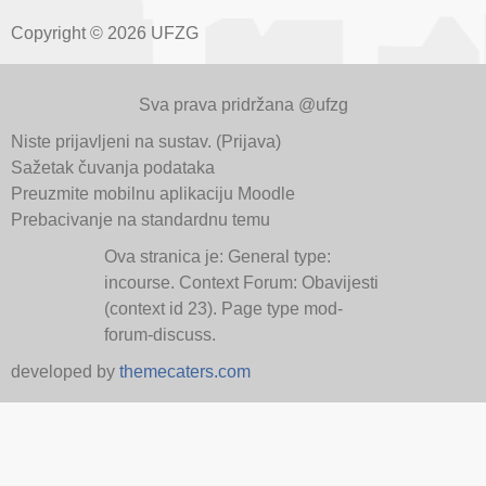
Copyright © 2026 UFZG
Sva prava pridržana @ufzg
Niste prijavljeni na sustav. (
Prijava
)
Sažetak čuvanja podataka
Preuzmite mobilnu aplikaciju Moodle
Prebacivanje na standardnu temu
Ova stranica je: General type:
incourse. Context Forum: Obavijesti
(context id 23). Page type mod-
forum-discuss.
developed by
themecaters.com