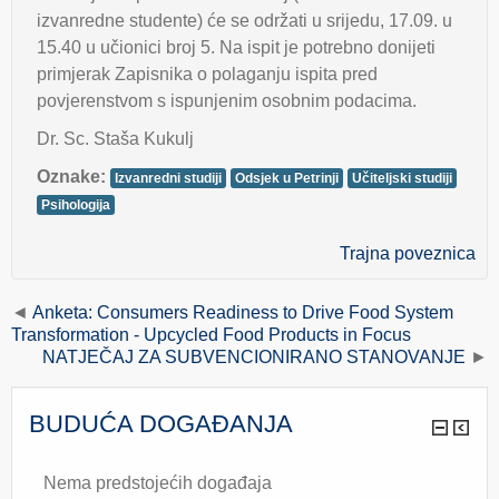
izvanredne studente) će se održati u srijedu, 17.09. u
15.40 u učionici broj 5. Na ispit je potrebno donijeti
primjerak Zapisnika o polaganju ispita pred
povjerenstvom s ispunjenim osobnim podacima.
Dr. Sc. Staša Kukulj
Oznake:
Izvanredni studiji
Odsjek u Petrinji
Učiteljski studiji
Psihologija
Trajna poveznica
Anketa: Consumers Readiness to Drive Food System
Transformation - Upcycled Food Products in Focus
NATJEČAJ ZA SUBVENCIONIRANO STANOVANJE
BUDUĆA DOGAĐANJA
Nema predstojećih događaja