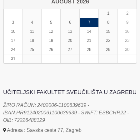
AUGUST 2026
1
2
3
4
5
6
7
8
9
10
11
12
13
14
15
16
17
18
19
20
21
22
23
24
25
26
27
28
29
30
31
UČITELJSKI FAKULTET SVEUČILIŠTA U ZAGREBU
ŽIRO RAČUN: 2402006-1100639639 -
IBAN:HR9124020061100639639 - SWIFT: ESBCHR22 -
OIB: 72226488129
Adresa : Savska cesta 77, Zagreb