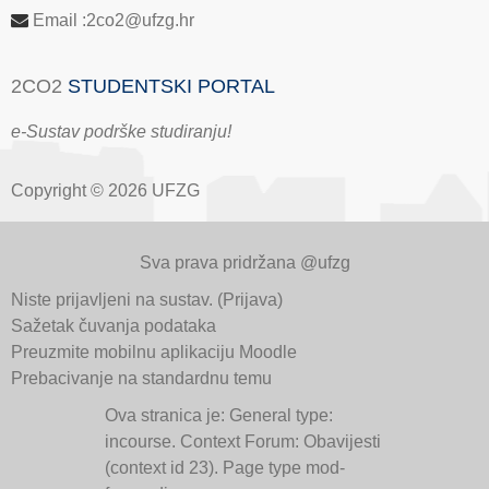
Email :2co2@ufzg.hr
2CO2
STUDENTSKI PORTAL
e-Sustav podrške studiranju!
Copyright © 2026 UFZG
Sva prava pridržana @ufzg
Niste prijavljeni na sustav. (
Prijava
)
Sažetak čuvanja podataka
Preuzmite mobilnu aplikaciju Moodle
Prebacivanje na standardnu temu
Ova stranica je: General type:
incourse. Context Forum: Obavijesti
(context id 23). Page type mod-