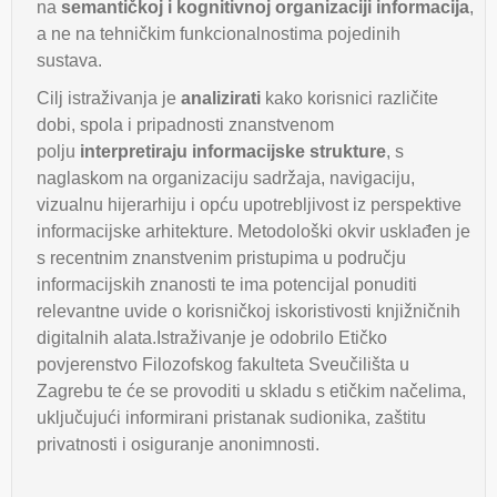
na
semantičkoj i kognitivnoj organizaciji informacija
,
a ne na tehničkim funkcionalnostima pojedinih
sustava.
Cilj istraživanja je
analizirati
kako korisnici različite
dobi, spola i pripadnosti znanstvenom
polju
interpretiraju informacijske strukture
, s
naglaskom na organizaciju sadržaja, navigaciju,
vizualnu hijerarhiju i opću upotrebljivost iz perspektive
informacijske arhitekture. Metodološki okvir usklađen je
s recentnim znanstvenim pristupima u području
informacijskih znanosti te ima potencijal ponuditi
relevantne uvide o korisničkoj iskoristivosti knjižničnih
digitalnih alata.Istraživanje je odobrilo Etičko
povjerenstvo Filozofskog fakulteta Sveučilišta u
Zagrebu te će se provoditi u skladu s etičkim načelima,
uključujući informirani pristanak sudionika, zaštitu
privatnosti i osiguranje anonimnosti.