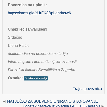
Poveznica na upitnik:
https://forms.gle/zUrFK8BpLdhrfasw6
Unaprijed zahvaljujem!
Srdačno
Elena Palčić
doktorandica na doktorskom studiju
Informacijskih i komunikacijskih znanosti
Filozofski fakultet Sveučilišta u Zagrebu
Oznake:
Doktorski studiji
Trajna poveznica
NATJEČAJ ZA SUBVENCIONIRANO STANOVANJE
Početak nastave iz kolegija GEO 1 u Zagrebu