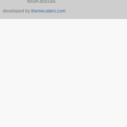
forum-discuss.
developed by
themecaters.com