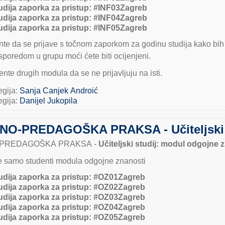
udija zaporka za pristup: #INF03Zagreb
udija zaporka za pristup: #INF04Zagreb
udija zaporka za pristup: #INF05Zagreb
te da se prijave s točnom zaporkom za godinu studija kako bih 
sporedom u grupu moći ćete biti ocijenjeni.
nte drugih modula da se ne prijavljuju na isti.
egija:
Sanja Canjek Androić
egija:
Danijel Jukopila
O-PREDAGOŠKA PRAKSA - Učiteljski s
PREDAGOŠKA PRAKSA -
Učiteljski studij: modul odgojne 
se samo studenti modula odgojne znanosti
udija zaporka za pristup:
#OZ01Zagreb
udija zaporka za pristup:
#OZ02Zagreb
udija zaporka za pristup:
#OZ03Zagreb
udija zaporka za pristup:
#OZ04Zagreb
udija zaporka za pristup:
#OZ05Zagreb