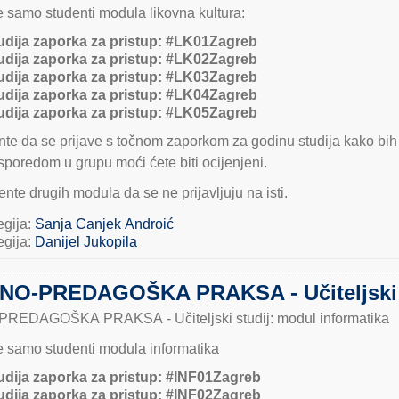
se samo studenti modula likovna kultura:
udija zaporka za pristup:
#LK01Zagreb
udija zaporka za pristup:
#LK02Zagreb
udija zaporka za pristup:
#LK03Zagreb
udija zaporka za pristup:
#LK04Zagreb
udija zaporka za pristup:
#LK05Zagreb
te da se prijave s točnom zaporkom za godinu studija kako bih 
sporedom u grupu moći ćete biti ocijenjeni.
nte drugih modula da se ne prijavljuju na isti.
egija:
Sanja Canjek Androić
egija:
Danijel Jukopila
O-PREDAGOŠKA PRAKSA - Učiteljski st
EDAGOŠKA PRAKSA - Učiteljski studij: modul informatika
se samo studenti modula informatika
udija zaporka za pristup: #INF01Zagreb
udija zaporka za pristup: #INF02Zagreb