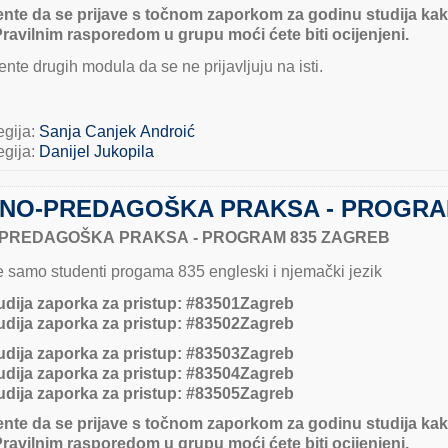
nte da se prijave s točnom zaporkom za godinu studija kak
Pravilnim rasporedom u grupu moći ćete biti ocijenjeni.
nte drugih modula da se ne prijavljuju na isti.
egija:
Sanja Canjek Androić
egija:
Danijel Jukopila
NO-PREDAGOŠKA PRAKSA - PROGRA
PREDAGOŠKA PRAKSA - PROGRAM 835 ZAGREB
se samo studenti progama 835 engleski i njemački jezik
udija zaporka za pristup:
#83501Zagreb
udija zaporka za pristup:
#
835
02Zagreb
udija zaporka za pristup:
#83503Zagreb
udija zaporka za pristup:
#83504Zagreb
udija zaporka za pristup:
#83505Zagreb
nte da se prijave s točnom zaporkom za godinu studija kak
Pravilnim rasporedom u grupu moći ćete biti ocijenjeni.