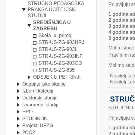
STRUČNO-PEDAGOŠKA
Prijavljuju 
PRAKSA UČITELJSKI
1 godina st
STUDIJI
2 godina st
SREDIŠNJICA U
3 godina st
ZAGREBU
4 godina st
Skola_u_prirodi
5 godina st
STR-US-ZG-903HRJ
Molim studen
STR-US-ZG-903LI
Pravilnim ra
STR-US-ZG-903INF
STR-US-ZG-903OD
Molimo stude
STR-US-ZG-835
Nositelj kol
ODSJEK U PETRINJI
Nositelj kol
Odgojiteljske studije
Izborni kolegiji
STRUČN
Doktorski studiji
Izvanredni studiji
STRUČNO-PR
PPO
Prijavljuju 
STUDIKON
Projekti UFZG
1 godina st
2CO2
2 godina st