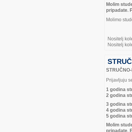
Molim stude
pripadate. 
Molimo stude
Nositelj kol
Nositelj kol
STRUČ
STRUČNO-
Prijavljuju 
1 godina st
2 godina st
3 godina st
4 godina st
5 godina st
Molim stude
pripadate. 