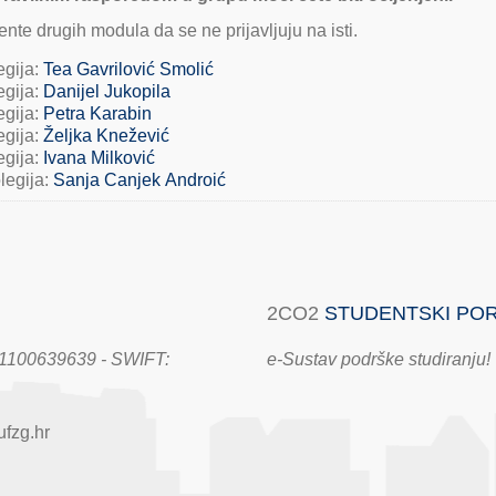
nte drugih modula da se ne prijavljuju na isti.
egija:
Tea Gavrilović Smolić
egija:
Danijel Jukopila
egija:
Petra Karabin
egija:
Željka Knežević
egija:
Ivana Milković
olegija:
Sanja Canjek Androić
2CO2
STUDENTSKI PO
100639639 - SWIFT:
e-Sustav podrške studiranju!
fzg.hr