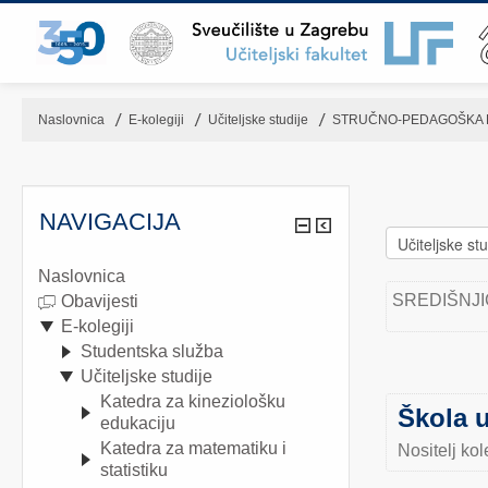
Naslovnica
▶︎
E-kolegiji
▶︎
Učiteljske studije
▶︎
STRUČNO-PEDAGOŠKA P
NAVIGACIJA
Naslovnica
SREDIŠNJ
Obavijesti
E-kolegiji
Studentska služba
Učiteljske studije
Katedra za kineziološku
Škola u
edukaciju
Katedra za matematiku i
Nositelj kol
statistiku