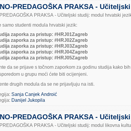
O-PREDAGOŠKA PRAKSA - Učiteljski stu
EDAGOŠKA PRAKSA - Učiteljski studij: modul hrvatski jezi
se samo studenti modula hrvatski jezik:
udija zaporka za pristup:
#HRJ01Zagreb
udija zaporka za pristup:
#HRJ02Zagreb
udija zaporka za pristup:
#HRJ03Zagreb
udija zaporka za pristup:
#HRJ04Zagreb
udija zaporka za pristup:
#HRJ05Zagreb
te da se prijave s točnom zaporkom za godinu studija kako bih 
sporedom u grupu moći ćete biti ocijenjeni.
nte drugih modula da se ne prijavljuju na isti.
egija:
Sanja Canjek Androić
egija:
Danijel Jukopila
O-PREDAGOŠKA PRAKSA - Učiteljski st
EDAGOŠKA PRAKSA - Učiteljski studij: modul likovna kultu