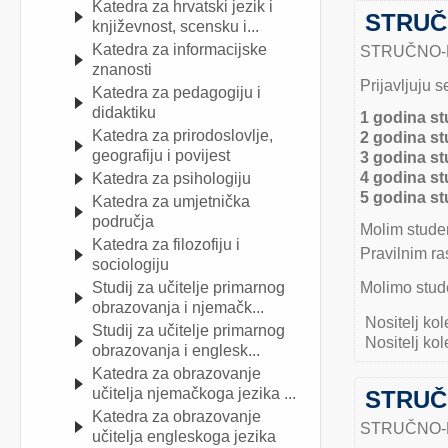
Katedra za hrvatski jezik i
STRUČN
književnost, scensku i...
Katedra za informacijske
STRUČNO-PR
znanosti
Prijavljuju 
Katedra za pedagogiju i
didaktiku
1 godina st
Katedra za prirodoslovlje,
2 godina st
geografiju i povijest
3 godina st
4 godina st
Katedra za psihologiju
5 godina st
Katedra za umjetnička
područja
Molim studen
Katedra za filozofiju i
Pravilnim ra
sociologiju
Studij za učitelje primarnog
Molimo stude
obrazovanja i njemačk...
Nositelj kol
Studij za učitelje primarnog
Nositelj kol
obrazovanja i englesk...
Katedra za obrazovanje
učitelja njemačkoga jezika ...
STRUČN
Katedra za obrazovanje
STRUČNO-PR
učitelja engleskoga jezika