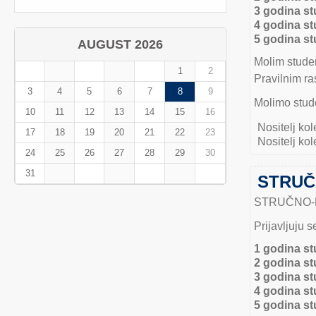
3 godina st
4 godina st
5 godina st
AUGUST 2026
Molim studen
1
2
Pravilnim ra
3
4
5
6
7
8
9
Molimo stude
10
11
12
13
14
15
16
Nositelj kol
17
18
19
20
21
22
23
Nositelj kol
24
25
26
27
28
29
30
31
STRUČN
STRUČNO-
Prijavljuju 
1 godina st
2 godina st
3 godina st
4 godina st
5 godina st