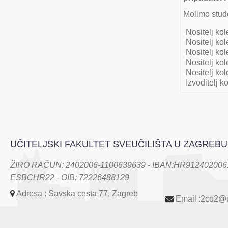
Molimo stude
Nositelj kol
Nositelj kol
Nositelj kol
Nositelj kol
Nositelj kol
Izvoditelj k
UČITELJSKI FAKULTET SVEUČILIŠTA U ZAGREBU
ŽIRO RAČUN: 2402006-1100639639 - IBAN:HR9124020061
ESBCHR22 - OIB: 72226488129
Adresa : Savska cesta 77, Zagreb
Email :2co2@u