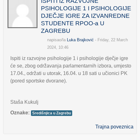
ISPITI IZ RAZVOJNE
PSIHOLOGIJE 1 I PSIHOLOGIJE
DJEČJE IGRE ZA IZVANREDNE
STUDENTE RPOO-a U
ZAGREBU
napisao/la
Luka Brajković
- Friday, 22 March
2024, 10:46
Ispiti iz razvojne psihologije 1 i psihologije dječje igre
će se, zbog održavanja parlamentarnih izbora, umjesto
17.04., održati u utorak, 16.04. u 18 sati u učionici PK
(pored sportske dvorane).
Staša Kukulj
Oznake:
Središnjica u Zagrebu
Trajna poveznica