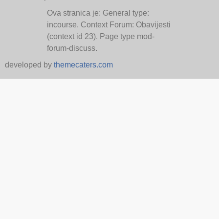
Ova stranica je: General type:
incourse. Context Forum: Obavijesti
(context id 23). Page type mod-
forum-discuss.
developed by
themecaters.com