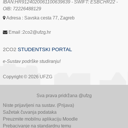
IBAN:HR9124020061100639639 - SWIFT: ESBCHR22 -
OIB: 72226488129
Adresa : Savska cesta 77, Zagreb
Email :2co2@ufzg.hr
2CO2
STUDENTSKI PORTAL
e-Sustav podrške studiranju!
Copyright © 2026 UFZG
Sva prava pridržana @ufzg
Niste prijavljeni na sustav. (
Prijava
)
Sažetak čuvanja podataka
Preuzmite mobilnu aplikaciju Moodle
Prebacivanje na standardnu temu