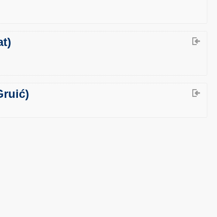
at)
Gruić)