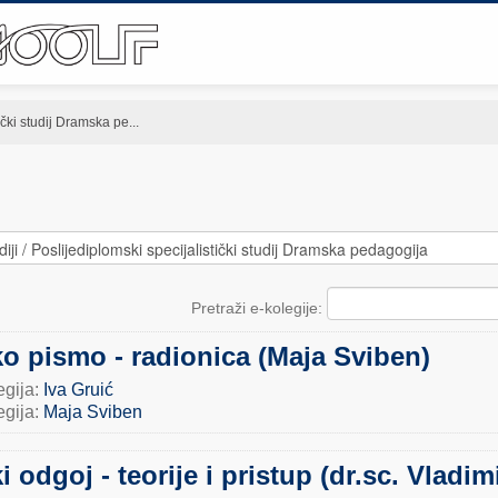
ički studij Dramska pe...
Pretraži e-kolegije:
o pismo - radionica (Maja Sviben)
egija:
Iva Gruić
egija:
Maja Sviben
 odgoj - teorije i pristup (dr.sc. Vladim