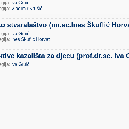
egija:
Iva Gruić
egija:
Vladimir Krušić
 stvaralaštvo (mr.sc.Ines Škuflić Horv
egija:
Iva Gruić
egija:
Ines Škuflić Horvat
tive kazališta za djecu (prof.dr.sc. Iva 
egija:
Iva Gruić