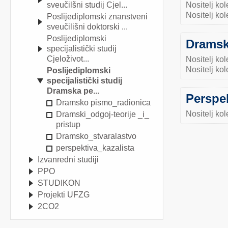
sveučilšni studij Cjel...
Nositelj kol
Nositelj kol
Poslijediplomski znanstveni
sveučilišni doktorski ...
Poslijediplomski
Dramsko
specijalistički studij
Cjeloživot...
Nositelj kol
Nositelj kol
Poslijediplomski
specijalistički studij
Dramska pe...
Perspek
Dramsko pismo_radionica
Nositelj kol
Dramski_odgoj-teorije _i_
pristup
Dramsko_stvaralastvo
perspektiva_kazalista
Izvanredni studiji
PPO
STUDIKON
Projekti UFZG
2CO2