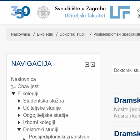
Naslovnica
▶︎
E-kolegiji
▶︎
Doktorski studiji
▶︎
Poslijediplomski specijalist
NAVIGACIJA
Naslovnica
Obavijesti
E-kolegiji
Dramsk
Studentska služba
Učiteljske studije
Nositelj kol
Odgojiteljske studije
Nositelj kol
Izborni kolegiji
Doktorski studiji
Dramski
Poslijediplomski znanstveni