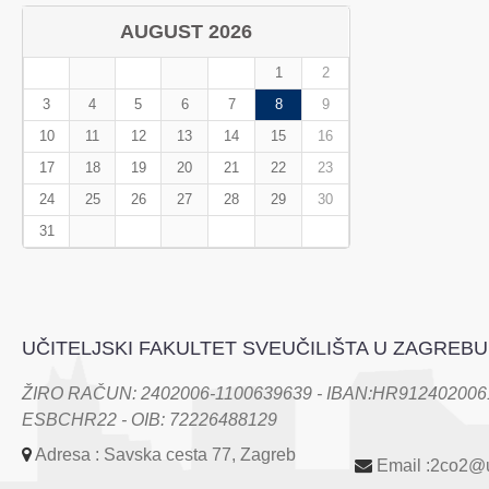
AUGUST 2026
1
2
3
4
5
6
7
8
9
10
11
12
13
14
15
16
17
18
19
20
21
22
23
24
25
26
27
28
29
30
31
UČITELJSKI FAKULTET SVEUČILIŠTA U ZAGREBU
ŽIRO RAČUN: 2402006-1100639639 - IBAN:HR9124020061
ESBCHR22 - OIB: 72226488129
Adresa : Savska cesta 77, Zagreb
Email :2co2@u