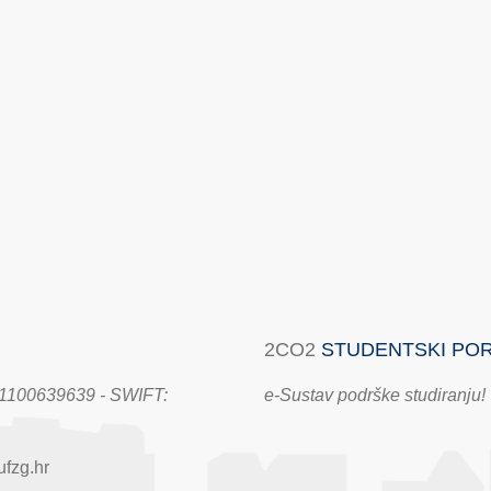
2CO2
STUDENTSKI PO
100639639 - SWIFT:
e-Sustav podrške studiranju!
fzg.hr